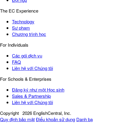
The EC Experience
Technology
Sư phạm
Chương trình học
For Individuals
Các gói dịch vụ
FAQ
Liên hệ với Chúng tôi
For Schools & Enterprises
Đăng ký như một Học sinh
Sales & Partnership
Liên hệ với Chúng tôi
Copyright
2026 EnglishCentral, Inc.
Quy định bảo mật
Điểu khoản sử dụng
Danh bạ