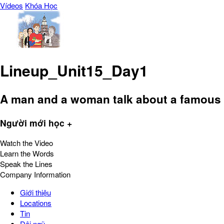
Vídeos
Khóa Học
Lineup_Unit15_Day1
A man and a woman talk about a famou
Người mới học +
Watch the Video
Learn the Words
Speak the Lines
Company Information
Giới thiệu
Locations
Tin
Đội ngũ