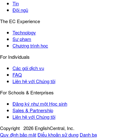
Tin
Đội ngũ
The EC Experience
Technology
Sư phạm
Chương trình học
For Individuals
Các gói dịch vụ
FAQ
Liên hệ với Chúng tôi
For Schools & Enterprises
Đăng ký như một Học sinh
Sales & Partnership
Liên hệ với Chúng tôi
Copyright
2026 EnglishCentral, Inc.
Quy định bảo mật
Điểu khoản sử dụng
Danh bạ