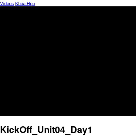
Vídeos
Khóa Học
KickOff_Unit04_Day1