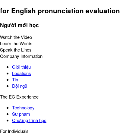
for English pronunciation evaluation
Người mới học
Watch the Video
Learn the Words
Speak the Lines
Company Information
Giới thiệu
Locations
Tin
Đội ngũ
The EC Experience
Technology
Sư phạm
Chương trình học
For Individuals