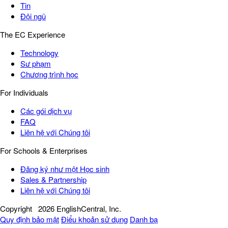
Tin
Đội ngũ
The EC Experience
Technology
Sư phạm
Chương trình học
For Individuals
Các gói dịch vụ
FAQ
Liên hệ với Chúng tôi
For Schools & Enterprises
Đăng ký như một Học sinh
Sales & Partnership
Liên hệ với Chúng tôi
Copyright
2026 EnglishCentral, Inc.
Quy định bảo mật
Điểu khoản sử dụng
Danh bạ