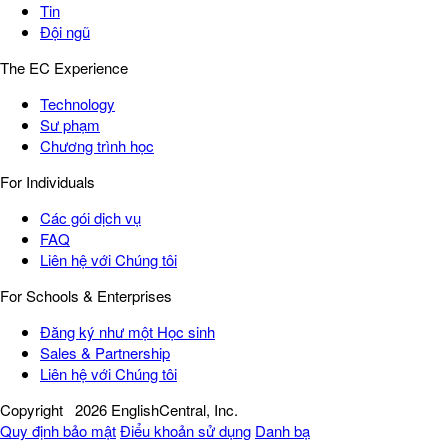
Tin
Đội ngũ
The EC Experience
Technology
Sư phạm
Chương trình học
For Individuals
Các gói dịch vụ
FAQ
Liên hệ với Chúng tôi
For Schools & Enterprises
Đăng ký như một Học sinh
Sales & Partnership
Liên hệ với Chúng tôi
Copyright
2026 EnglishCentral, Inc.
Quy định bảo mật
Điểu khoản sử dụng
Danh bạ