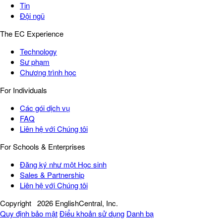
Tin
Đội ngũ
The EC Experience
Technology
Sư phạm
Chương trình học
For Individuals
Các gói dịch vụ
FAQ
Liên hệ với Chúng tôi
For Schools & Enterprises
Đăng ký như một Học sinh
Sales & Partnership
Liên hệ với Chúng tôi
Copyright
2026 EnglishCentral, Inc.
Quy định bảo mật
Điểu khoản sử dụng
Danh bạ