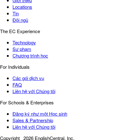
Giới thiệu
Locations
Tin
Đội ngũ
The EC Experience
Technology
Sư phạm
Chương trình học
For Individuals
Các gói dịch vụ
FAQ
Liên hệ với Chúng tôi
For Schools & Enterprises
Đăng ký như một Học sinh
Sales & Partnership
Liên hệ với Chúng tôi
Copyright
2026 EnglishCentral, Inc.