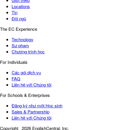
Giới thiệu
Locations
Tin
Đội ngũ
The EC Experience
Technology
Sư phạm
Chương trình học
For Individuals
Các gói dịch vụ
FAQ
Liên hệ với Chúng tôi
For Schools & Enterprises
Đăng ký như một Học sinh
Sales & Partnership
Liên hệ với Chúng tôi
Copyright
2026 EnglishCentral, Inc.