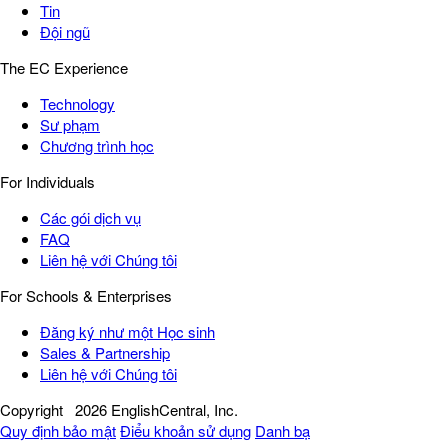
Tin
Đội ngũ
The EC Experience
Technology
Sư phạm
Chương trình học
For Individuals
Các gói dịch vụ
FAQ
Liên hệ với Chúng tôi
For Schools & Enterprises
Đăng ký như một Học sinh
Sales & Partnership
Liên hệ với Chúng tôi
Copyright
2026 EnglishCentral, Inc.
Quy định bảo mật
Điểu khoản sử dụng
Danh bạ