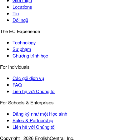
Giới thiệu
Locations
Tin
Đội ngũ
The EC Experience
Technology
Sư phạm
Chương trình học
For Individuals
Các gói dịch vụ
FAQ
Liên hệ với Chúng tôi
For Schools & Enterprises
Đăng ký như một Học sinh
Sales & Partnership
Liên hệ với Chúng tôi
Copyright
2026 EnglishCentral, Inc.