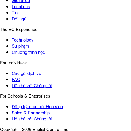
Giới thiệu
Locations
Tin
Đội ngũ
The EC Experience
Technology
Sư phạm
Chương trình học
For Individuals
Các gói dịch vụ
FAQ
Liên hệ với Chúng tôi
For Schools & Enterprises
Đăng ký như một Học sinh
Sales & Partnership
Liên hệ với Chúng tôi
Copyright
2026 EnglishCentral, Inc.