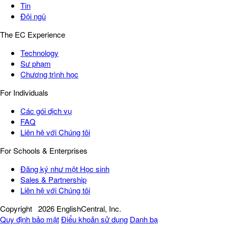
Tin
Đội ngũ
The EC Experience
Technology
Sư phạm
Chương trình học
For Individuals
Các gói dịch vụ
FAQ
Liên hệ với Chúng tôi
For Schools & Enterprises
Đăng ký như một Học sinh
Sales & Partnership
Liên hệ với Chúng tôi
Copyright
2026 EnglishCentral, Inc.
Quy định bảo mật
Điểu khoản sử dụng
Danh bạ