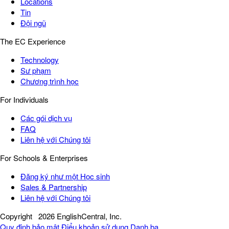
Locations
Tin
Đội ngũ
The EC Experience
Technology
Sư phạm
Chương trình học
For Individuals
Các gói dịch vụ
FAQ
Liên hệ với Chúng tôi
For Schools & Enterprises
Đăng ký như một Học sinh
Sales & Partnership
Liên hệ với Chúng tôi
Copyright
2026 EnglishCentral, Inc.
Quy định bảo mật
Điểu khoản sử dụng
Danh bạ