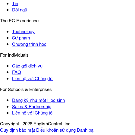
Tin
Đội ngũ
The EC Experience
Technology
Sư phạm
Chương trình học
For Individuals
Các gói dịch vụ
FAQ
Liên hệ với Chúng tôi
For Schools & Enterprises
Đăng ký như một Học sinh
Sales & Partnership
Liên hệ với Chúng tôi
Copyright
2026 EnglishCentral, Inc.
Quy định bảo mật
Điểu khoản sử dụng
Danh bạ