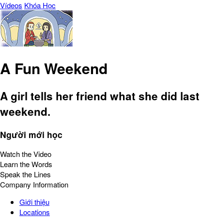
Vídeos
Khóa Học
A Fun Weekend
A girl tells her friend what she did last
weekend.
Người mới học
Watch the Video
Learn the Words
Speak the Lines
Company Information
Giới thiệu
Locations