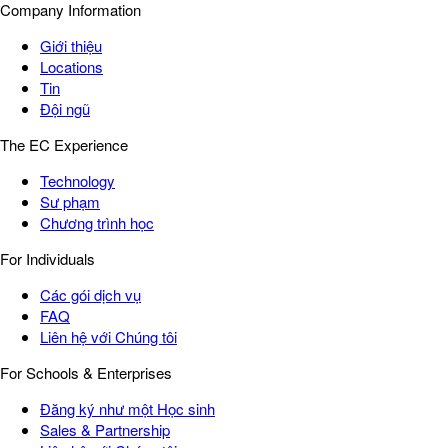
Company Information
Giới thiệu
Locations
Tin
Đội ngũ
The EC Experience
Technology
Sư phạm
Chương trình học
For Individuals
Các gói dịch vụ
FAQ
Liên hệ với Chúng tôi
For Schools & Enterprises
Đăng ký như một Học sinh
Sales & Partnership