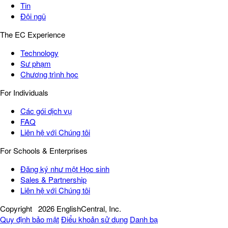
Tin
Đội ngũ
The EC Experience
Technology
Sư phạm
Chương trình học
For Individuals
Các gói dịch vụ
FAQ
Liên hệ với Chúng tôi
For Schools & Enterprises
Đăng ký như một Học sinh
Sales & Partnership
Liên hệ với Chúng tôi
Copyright
2026 EnglishCentral, Inc.
Quy định bảo mật
Điểu khoản sử dụng
Danh bạ