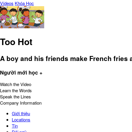
Vídeos
Khóa Học
Too Hot
A boy and his friends make French fries a
Người mới học +
Watch the Video
Learn the Words
Speak the Lines
Company Information
Giới thiệu
Locations
Tin
Đội ngũ