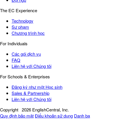
The EC Experience
Technology
Sư phạm
Chương trình học
For Individuals
Các gói dịch vụ
FAQ
Liên hệ với Chúng tôi
For Schools & Enterprises
Đăng ký như một Học sinh
Sales & Partnership
Liên hệ với Chúng tôi
Copyright
2026 EnglishCentral, Inc.
Quy định bảo mật
Điểu khoản sử dụng
Danh bạ