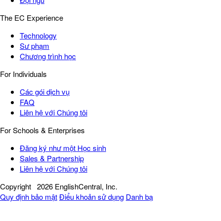
The EC Experience
Technology
Sư phạm
Chương trình học
For Individuals
Các gói dịch vụ
FAQ
Liên hệ với Chúng tôi
For Schools & Enterprises
Đăng ký như một Học sinh
Sales & Partnership
Liên hệ với Chúng tôi
Copyright
2026 EnglishCentral, Inc.
Quy định bảo mật
Điểu khoản sử dụng
Danh bạ