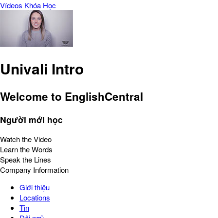
Vídeos
Khóa Học
Univali Intro
Welcome to EnglishCentral
Người mới học
Watch the Video
Learn the Words
Speak the Lines
Company Information
Giới thiệu
Locations
Tin
Đội ngũ