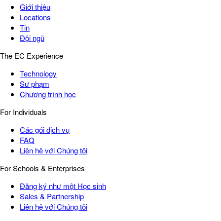
Giới thiệu
Locations
Tin
Đội ngũ
The EC Experience
Technology
Sư phạm
Chương trình học
For Individuals
Các gói dịch vụ
FAQ
Liên hệ với Chúng tôi
For Schools & Enterprises
Đăng ký như một Học sinh
Sales & Partnership
Liên hệ với Chúng tôi