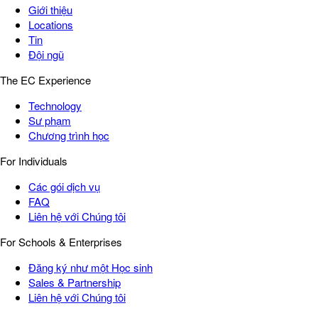
Giới thiệu
Locations
Tin
Đội ngũ
The EC Experience
Technology
Sư phạm
Chương trình học
For Individuals
Các gói dịch vụ
FAQ
Liên hệ với Chúng tôi
For Schools & Enterprises
Đăng ký như một Học sinh
Sales & Partnership
Liên hệ với Chúng tôi