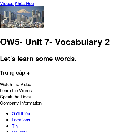
Vídeos
Khóa Học
OW5- Unit 7- Vocabulary 2
Let's learn some words.
Trung cấp +
Watch the Video
Learn the Words
Speak the Lines
Company Information
Giới thiệu
Locations
Tin
Đội ngũ