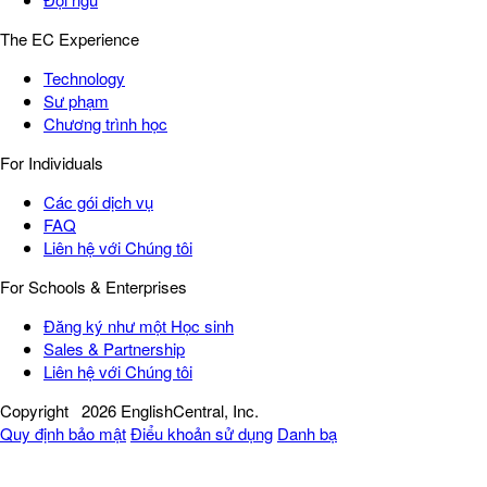
The EC Experience
Technology
Sư phạm
Chương trình học
For Individuals
Các gói dịch vụ
FAQ
Liên hệ với Chúng tôi
For Schools & Enterprises
Đăng ký như một Học sinh
Sales & Partnership
Liên hệ với Chúng tôi
Copyright
2026 EnglishCentral, Inc.
Quy định bảo mật
Điểu khoản sử dụng
Danh bạ