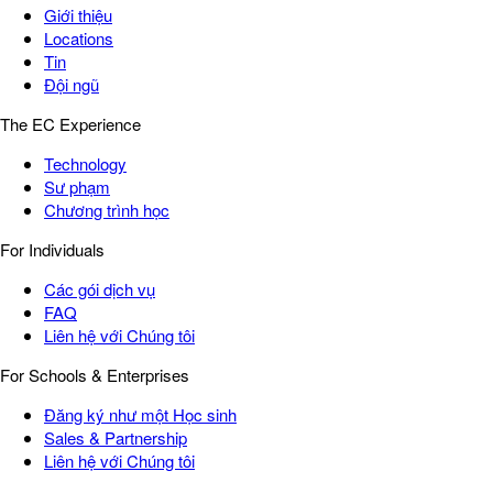
Giới thiệu
Locations
Tin
Đội ngũ
The EC Experience
Technology
Sư phạm
Chương trình học
For Individuals
Các gói dịch vụ
FAQ
Liên hệ với Chúng tôi
For Schools & Enterprises
Đăng ký như một Học sinh
Sales & Partnership
Liên hệ với Chúng tôi