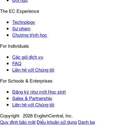
The EC Experience
Technology
Sư phạm
Chương trình học
For Individuals
Các gói dịch vụ
FAQ
Liên hệ với Chúng tôi
For Schools & Enterprises
Đăng ký như một Học sinh
Sales & Partnership
Liên hệ với Chúng tôi
Copyright
2026 EnglishCentral, Inc.
Quy định bảo mật
Điểu khoản sử dụng
Danh bạ