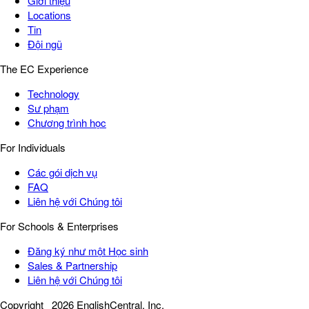
Giới thiệu
Locations
Tin
Đội ngũ
The EC Experience
Technology
Sư phạm
Chương trình học
For Individuals
Các gói dịch vụ
FAQ
Liên hệ với Chúng tôi
For Schools & Enterprises
Đăng ký như một Học sinh
Sales & Partnership
Liên hệ với Chúng tôi
Copyright
2026 EnglishCentral, Inc.