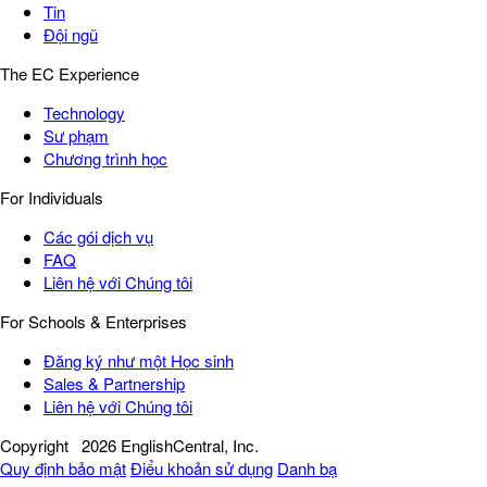
Tin
Đội ngũ
The EC Experience
Technology
Sư phạm
Chương trình học
For Individuals
Các gói dịch vụ
FAQ
Liên hệ với Chúng tôi
For Schools & Enterprises
Đăng ký như một Học sinh
Sales & Partnership
Liên hệ với Chúng tôi
Copyright
2026 EnglishCentral, Inc.
Quy định bảo mật
Điểu khoản sử dụng
Danh bạ