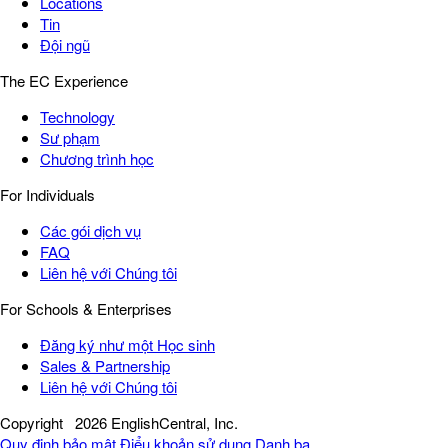
Locations
Tin
Đội ngũ
The EC Experience
Technology
Sư phạm
Chương trình học
For Individuals
Các gói dịch vụ
FAQ
Liên hệ với Chúng tôi
For Schools & Enterprises
Đăng ký như một Học sinh
Sales & Partnership
Liên hệ với Chúng tôi
Copyright
2026 EnglishCentral, Inc.
Quy định bảo mật
Điểu khoản sử dụng
Danh bạ