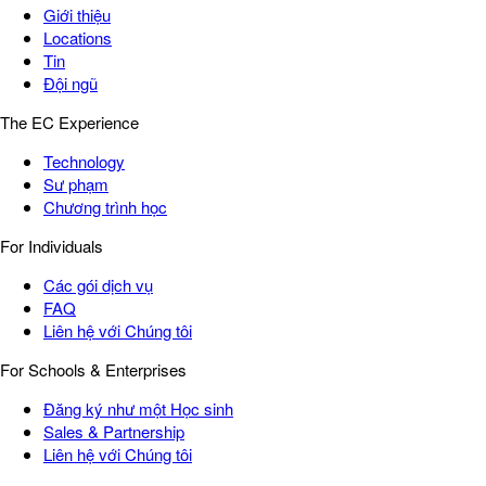
Giới thiệu
Locations
Tin
Đội ngũ
The EC Experience
Technology
Sư phạm
Chương trình học
For Individuals
Các gói dịch vụ
FAQ
Liên hệ với Chúng tôi
For Schools & Enterprises
Đăng ký như một Học sinh
Sales & Partnership
Liên hệ với Chúng tôi