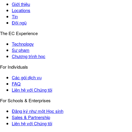
Giới thiệu
Locations
Tin
Đội ngũ
The EC Experience
Technology
Sư phạm
Chương trình học
For Individuals
Các gói dịch vụ
FAQ
Liên hệ với Chúng tôi
For Schools & Enterprises
Đăng ký như một Học sinh
Sales & Partnership
Liên hệ với Chúng tôi