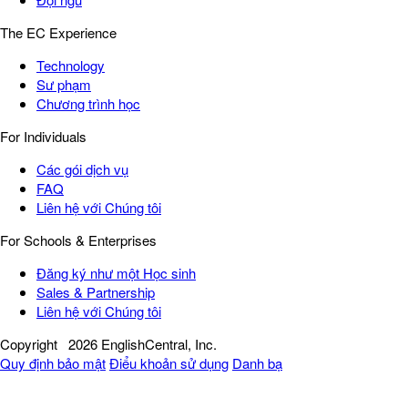
The EC Experience
Technology
Sư phạm
Chương trình học
For Individuals
Các gói dịch vụ
FAQ
Liên hệ với Chúng tôi
For Schools & Enterprises
Đăng ký như một Học sinh
Sales & Partnership
Liên hệ với Chúng tôi
Copyright
2026 EnglishCentral, Inc.
Quy định bảo mật
Điểu khoản sử dụng
Danh bạ