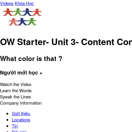
Vídeos
Khóa Học
OW Starter- Unit 3- Content Co
What color is that ?
Người mới học +
Watch the Video
Learn the Words
Speak the Lines
Company Information
Giới thiệu
Locations
Tin
Đội ngũ