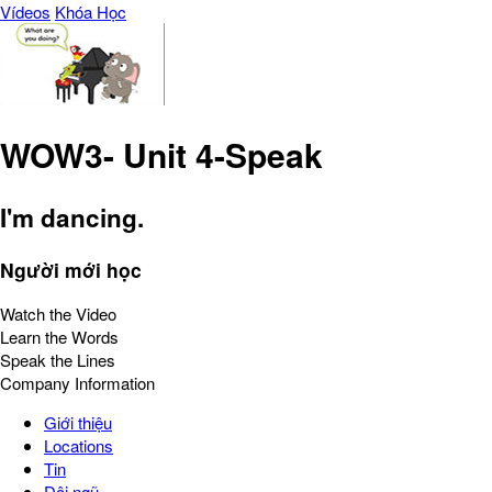
Vídeos
Khóa Học
WOW3- Unit 4-Speak
I'm dancing.
Người mới học
Watch the Video
Learn the Words
Speak the Lines
Company Information
Giới thiệu
Locations
Tin
Đội ngũ