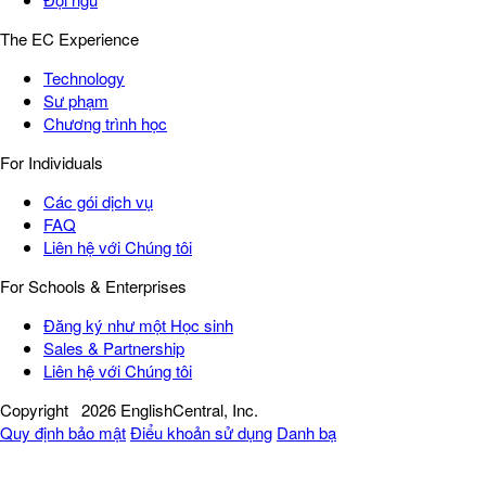
The EC Experience
Technology
Sư phạm
Chương trình học
For Individuals
Các gói dịch vụ
FAQ
Liên hệ với Chúng tôi
For Schools & Enterprises
Đăng ký như một Học sinh
Sales & Partnership
Liên hệ với Chúng tôi
Copyright
2026 EnglishCentral, Inc.
Quy định bảo mật
Điểu khoản sử dụng
Danh bạ