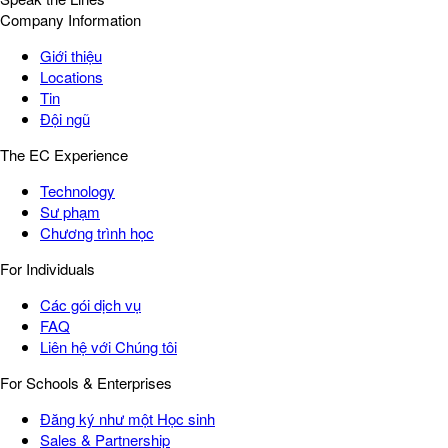
Company Information
Giới thiệu
Locations
Tin
Đội ngũ
The EC Experience
Technology
Sư phạm
Chương trình học
For Individuals
Các gói dịch vụ
FAQ
Liên hệ với Chúng tôi
For Schools & Enterprises
Đăng ký như một Học sinh
Sales & Partnership