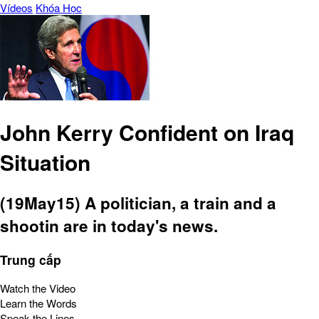
Vídeos
Khóa Học
John Kerry Confident on Iraq
Situation
(19May15) A politician, a train and a
shootin are in today's news.
Trung cấp
Watch the Video
Learn the Words
Speak the Lines