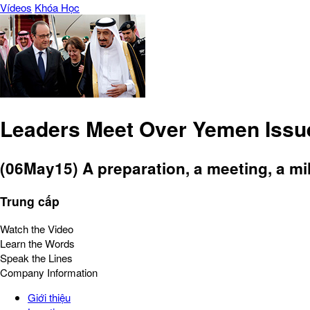
Vídeos
Khóa Học
Leaders Meet Over Yemen Issu
(06May15) A preparation, a meeting, a mil
Trung cấp
Watch the Video
Learn the Words
Speak the Lines
Company Information
Giới thiệu