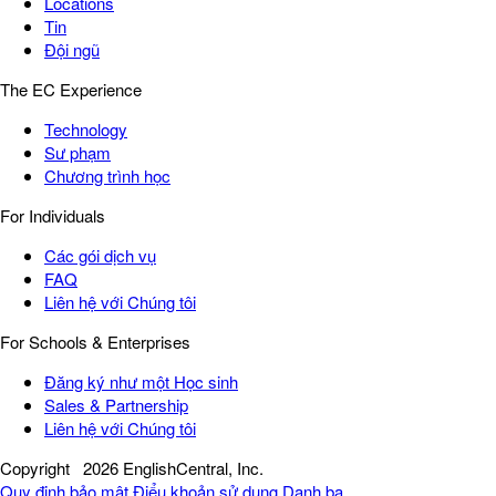
Locations
Tin
Đội ngũ
The EC Experience
Technology
Sư phạm
Chương trình học
For Individuals
Các gói dịch vụ
FAQ
Liên hệ với Chúng tôi
For Schools & Enterprises
Đăng ký như một Học sinh
Sales & Partnership
Liên hệ với Chúng tôi
Copyright
2026 EnglishCentral, Inc.
Quy định bảo mật
Điểu khoản sử dụng
Danh bạ