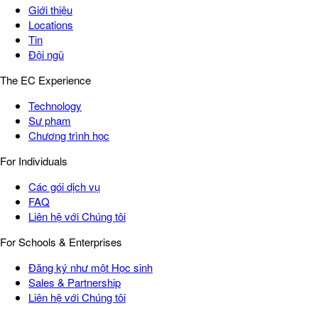
Giới thiệu
Locations
Tin
Đội ngũ
The EC Experience
Technology
Sư phạm
Chương trình học
For Individuals
Các gói dịch vụ
FAQ
Liên hệ với Chúng tôi
For Schools & Enterprises
Đăng ký như một Học sinh
Sales & Partnership
Liên hệ với Chúng tôi