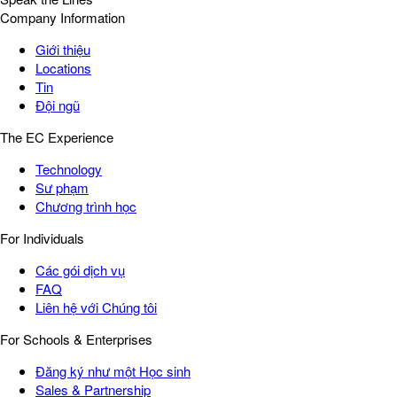
Company Information
Giới thiệu
Locations
Tin
Đội ngũ
The EC Experience
Technology
Sư phạm
Chương trình học
For Individuals
Các gói dịch vụ
FAQ
Liên hệ với Chúng tôi
For Schools & Enterprises
Đăng ký như một Học sinh
Sales & Partnership