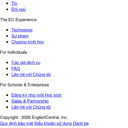
Tin
Đội ngũ
The EC Experience
Technology
Sư phạm
Chương trình học
For Individuals
Các gói dịch vụ
FAQ
Liên hệ với Chúng tôi
For Schools & Enterprises
Đăng ký như một Học sinh
Sales & Partnership
Liên hệ với Chúng tôi
Copyright
2026 EnglishCentral, Inc.
Quy định bảo mật
Điểu khoản sử dụng
Danh bạ