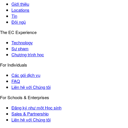
Giới thiệu
Locations
Tin
Đội ngũ
The EC Experience
Technology
Sư phạm
Chương trình học
For Individuals
Các gói dịch vụ
FAQ
Liên hệ với Chúng tôi
For Schools & Enterprises
Đăng ký như một Học sinh
Sales & Partnership
Liên hệ với Chúng tôi