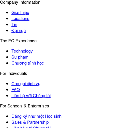
Company Information
Giới thiệu
Locations
Tin
Đội ngũ
The EC Experience
Technology
Sư phạm
Chương trình học
For Individuals
Các gói dịch vụ
FAQ
Liên hệ với Chúng tôi
For Schools & Enterprises
Đăng ký như một Học sinh
Sales & Partnership
Liên hệ với Chúng tôi