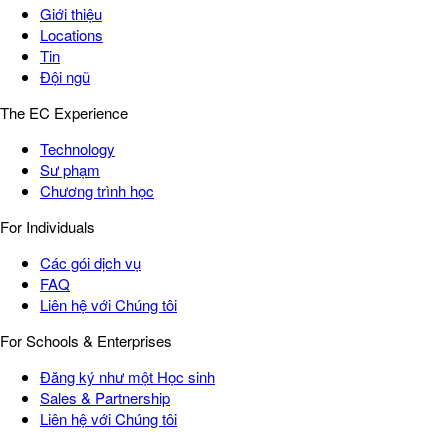
Giới thiệu
Locations
Tin
Đội ngũ
The EC Experience
Technology
Sư phạm
Chương trình học
For Individuals
Các gói dịch vụ
FAQ
Liên hệ với Chúng tôi
For Schools & Enterprises
Đăng ký như một Học sinh
Sales & Partnership
Liên hệ với Chúng tôi