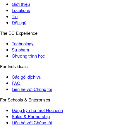
Giới thiệu
Locations
Tin
Đội ngũ
The EC Experience
Technology
Sư phạm
Chương trình học
For Individuals
Các gói dịch vụ
FAQ
Liên hệ với Chúng tôi
For Schools & Enterprises
Đăng ký như một Học sinh
Sales & Partnership
Liên hệ với Chúng tôi