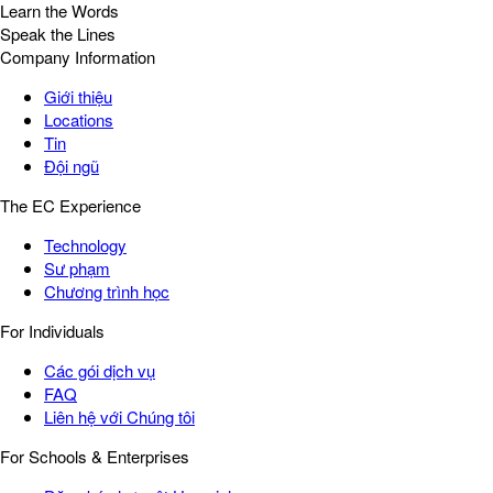
Learn the Words
Speak the Lines
Company Information
Giới thiệu
Locations
Tin
Đội ngũ
The EC Experience
Technology
Sư phạm
Chương trình học
For Individuals
Các gói dịch vụ
FAQ
Liên hệ với Chúng tôi
For Schools & Enterprises