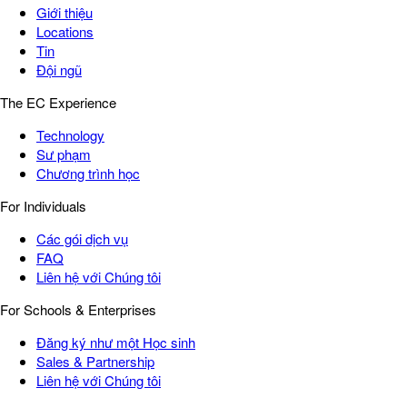
Giới thiệu
Locations
Tin
Đội ngũ
The EC Experience
Technology
Sư phạm
Chương trình học
For Individuals
Các gói dịch vụ
FAQ
Liên hệ với Chúng tôi
For Schools & Enterprises
Đăng ký như một Học sinh
Sales & Partnership
Liên hệ với Chúng tôi