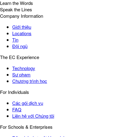
Learn the Words
Speak the Lines
Company Information
Giới thiệu
Locations
Tin
Đội ngũ
The EC Experience
Technology
Sư phạm
Chương trình học
For Individuals
Các gói dịch vụ
FAQ
Liên hệ với Chúng tôi
For Schools & Enterprises