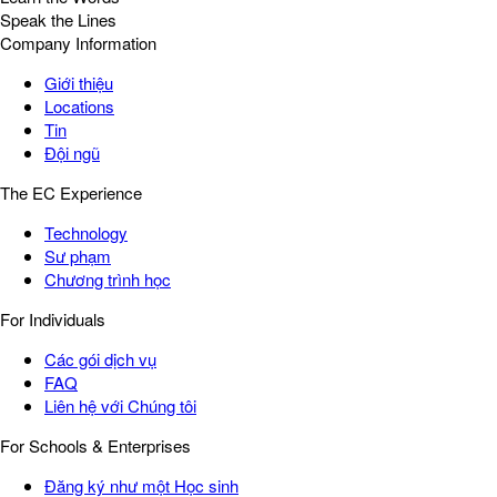
Speak the Lines
Company Information
Giới thiệu
Locations
Tin
Đội ngũ
The EC Experience
Technology
Sư phạm
Chương trình học
For Individuals
Các gói dịch vụ
FAQ
Liên hệ với Chúng tôi
For Schools & Enterprises
Đăng ký như một Học sinh