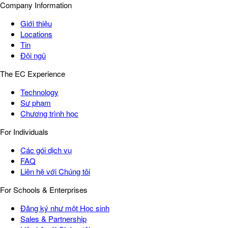
Company Information
Giới thiệu
Locations
Tin
Đội ngũ
The EC Experience
Technology
Sư phạm
Chương trình học
For Individuals
Các gói dịch vụ
FAQ
Liên hệ với Chúng tôi
For Schools & Enterprises
Đăng ký như một Học sinh
Sales & Partnership