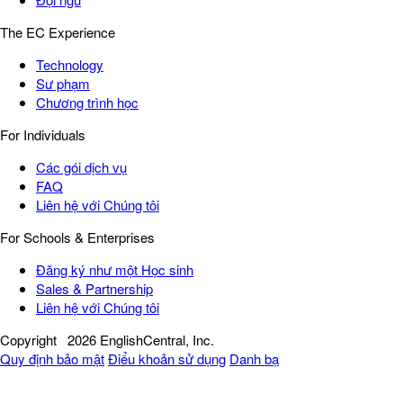
The EC Experience
Technology
Sư phạm
Chương trình học
For Individuals
Các gói dịch vụ
FAQ
Liên hệ với Chúng tôi
For Schools & Enterprises
Đăng ký như một Học sinh
Sales & Partnership
Liên hệ với Chúng tôi
Copyright
2026 EnglishCentral, Inc.
Quy định bảo mật
Điểu khoản sử dụng
Danh bạ