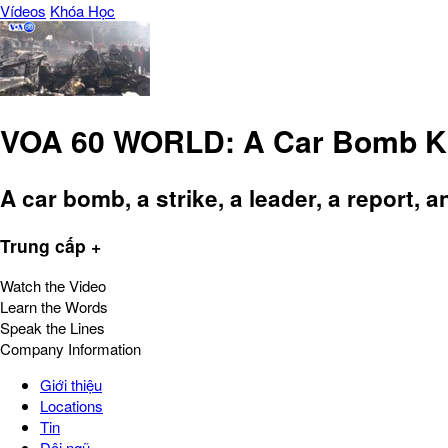
Vídeos
Khóa Học
VOA 60 WORLD: A Car Bomb Kill
A car bomb, a strike, a leader, a report, 
Trung cấp +
Watch the Video
Learn the Words
Speak the Lines
Company Information
Giới thiệu
Locations
Tin
Đội ngũ