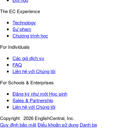
The EC Experience
Technology
Sư phạm
Chương trình học
For Individuals
Các gói dịch vụ
FAQ
Liên hệ với Chúng tôi
For Schools & Enterprises
Đăng ký như một Học sinh
Sales & Partnership
Liên hệ với Chúng tôi
Copyright
2026 EnglishCentral, Inc.
Quy định bảo mật
Điểu khoản sử dụng
Danh bạ