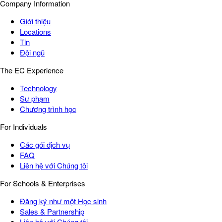
Company Information
Giới thiệu
Locations
Tin
Đội ngũ
The EC Experience
Technology
Sư phạm
Chương trình học
For Individuals
Các gói dịch vụ
FAQ
Liên hệ với Chúng tôi
For Schools & Enterprises
Đăng ký như một Học sinh
Sales & Partnership
Liên hệ với Chúng tôi