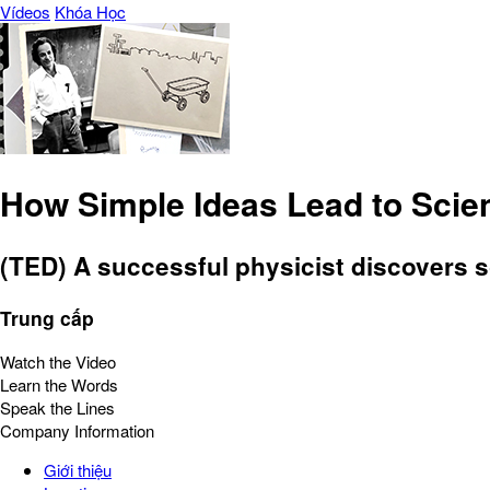
Vídeos
Khóa Học
How Simple Ideas Lead to Scien
(TED) A successful physicist discovers 
Trung cấp
Watch the Video
Learn the Words
Speak the Lines
Company Information
Giới thiệu