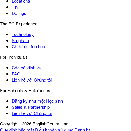
Locations
Tin
Đội ngũ
The EC Experience
Technology
Sư phạm
Chương trình học
For Individuals
Các gói dịch vụ
FAQ
Liên hệ với Chúng tôi
For Schools & Enterprises
Đăng ký như một Học sinh
Sales & Partnership
Liên hệ với Chúng tôi
Copyright
2026 EnglishCentral, Inc.
Quy định bảo mật
Điểu khoản sử dụng
Danh bạ