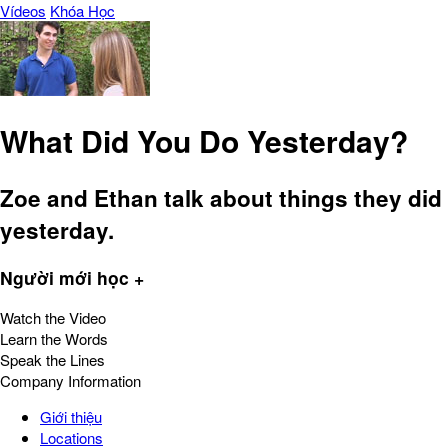
Vídeos
Khóa Học
What Did You Do Yesterday?
Zoe and Ethan talk about things they did
yesterday.
Người mới học +
Watch the Video
Learn the Words
Speak the Lines
Company Information
Giới thiệu
Locations