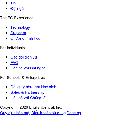
Tin
Đội ngũ
The EC Experience
Technology
Sư phạm
Chương trình học
For Individuals
Các gói dịch vụ
FAQ
Liên hệ với Chúng tôi
For Schools & Enterprises
Đăng ký như một Học sinh
Sales & Partnership
Liên hệ với Chúng tôi
Copyright
2026 EnglishCentral, Inc.
Quy định bảo mật
Điểu khoản sử dụng
Danh bạ