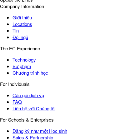
Company Information
Giới thiệu
Locations
Tin
Đội ngũ
The EC Experience
Technology
Sư phạm
Chương trình học
For Individuals
Các gói dịch vụ
FAQ
Liên hệ với Chúng tôi
For Schools & Enterprises
Đăng ký như một Học sinh
Sales & Partnership